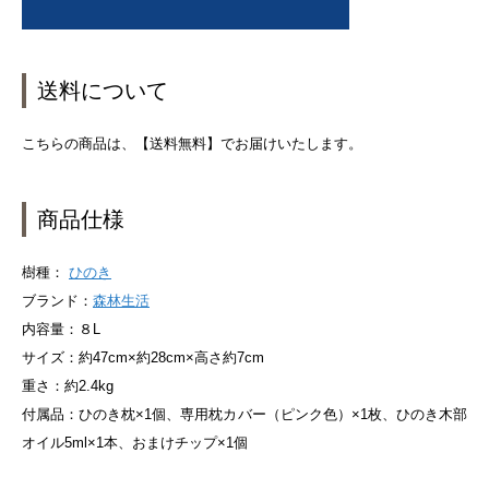
送料について
こちらの商品は、【送料無料】でお届けいたします。
商品仕様
樹種：
ひのき
ブランド：
森林生活
内容量：８L
サイズ：約47cm×約28cm×高さ約7cm
重さ：約2.4kg
付属品：ひのき枕×1個、専用枕カバー（ピンク色）×1枚、ひのき木部
オイル5ml×1本、おまけチップ×1個