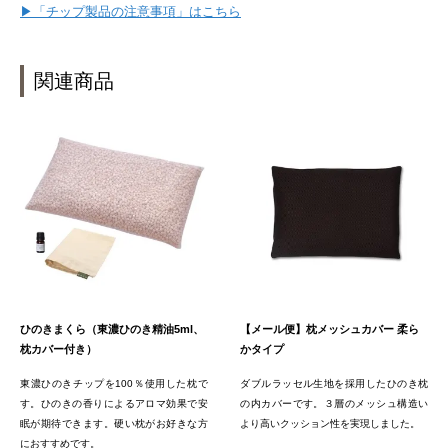
▶「チップ製品の注意事項」はこちら
関連商品
ひのきまくら（東濃ひのき精油5ml、
【メール便】枕メッシュカバー 柔ら
枕カバー付き）
かタイプ
東濃ひのきチップを100％使用した枕で
ダブルラッセル生地を採用したひのき枕
す。ひのきの香りによるアロマ効果で安
の内カバーです。３層のメッシュ構造い
眠が期待できます。硬い枕がお好きな方
より高いクッション性を実現しました。
におすすめです。