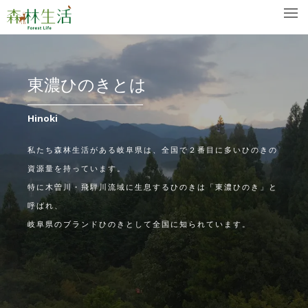
東濃ひのきとは
Hinoki
私たち森林生活がある岐阜県は、全国で２番目に多いひのきの
資源量を持っています。
特に木曽川・飛騨川流域に生息するひのきは「東濃ひのき」と
呼ばれ、
岐阜県のブランドひのきとして全国に知られています。