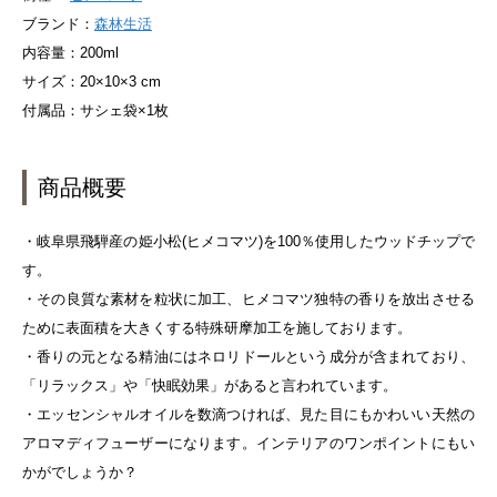
ブランド：
森林生活
内容量：200ml
サイズ：20×10×3 cm
付属品：サシェ袋×1枚
商品概要
・岐阜県飛騨産の姫小松(ヒメコマツ)を100％使用したウッドチップで
す。
・その良質な素材を粒状に加工、ヒメコマツ独特の香りを放出させる
ために表面積を大きくする特殊研摩加工を施しております。
・香りの元となる精油にはネロリドールという成分が含まれており、
「リラックス」や「快眠効果」があると言われています。
・エッセンシャルオイルを数滴つければ、見た目にもかわいい天然の
アロマディフューザーになります。インテリアのワンポイントにもい
かがでしょうか？