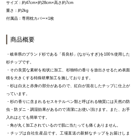
サイズ：約47cm×約28cm×高さ約7cm
重さ：約2kg
付属品：専用枕カバー×1枚
商品概要
・岐阜県のブランド杉である「長良杉」(ながらすぎ)を100％使用した
杉チップです。
・その良質な素材を粒状に加工、杉独特の香りを放出させるため表面
積を大きくする特殊研摩加工を施しております。
・杉は白太と赤身の部分があるので、紅白が混在したチップに仕上が
っています。
・杉の香りに含まれるセスキテルペン類と呼ばれる物質には天然の防
虫・防ダニ・調湿効果があるので清潔にお使い頂けます。また、お手
入れはとても簡単です。
・角が丸く加工されているので肌に当たっても痛くありません。
・チップは自社生産品です。工場直送の新鮮なチップをお届けしま