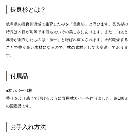
長良杉とは？
岐阜県の長良川流域で生育した杉を「長良杉」と呼びます。長良杉の
特長は木目が均等で冬目も太いその美しさにあります。また、白太と
赤身が混在したものは「源平」と呼ばれ重宝されます。天然乾燥する
ことで香り高い木材になるので、枕の素材として大変適しておりま
す。
付属品
●枕カバー×1枚
香りをより感じて頂けるように専用枕カバーを作りました。綿100％
の国産品です。
お手入れ方法