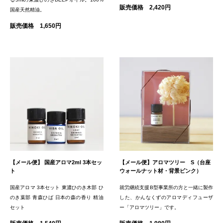
販売価格 2,420円
国産天然精油。
販売価格 1,650円
【メール便】 国産アロマ2ml 3本セッ
【メール便】アロマツリー S（台座
ト
ウォールナット材・背景ピンク）
国産アロマ 3本セット 東濃ひのき木部 ひ
就労継続支援B型事業所の方と一緒に製作
のき葉部 青森ひば 日本の森の香り 精油
した、かんなくずのアロマディフューザ
セット
ー「アロマツリー」です。