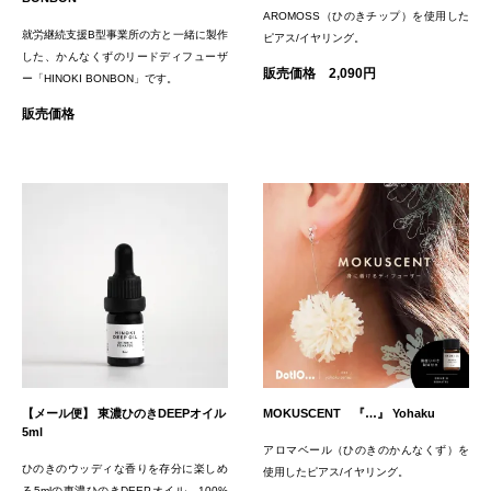
AROMOSS（ひのきチップ）を使用した
就労継続支援B型事業所の方と一緒に製作
ピアス/イヤリング。
した、かんなくずのリードディフューザ
販売価格 2,090円
ー「HINOKI BONBON」です。
販売価格
【メール便】 東濃ひのきDEEPオイル
MOKUSCENT 『…』 Yohaku
5ml
アロマベール（ひのきのかんなくず）を
ひのきのウッディな香りを存分に楽しめ
使用したピアス/イヤリング。
る5mlの東濃ひのきDEEPオイル。100%