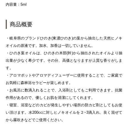
内容量：5ml
商品概要
・岐阜県のブランドひのき(東濃ひのき)の葉から抽出した天然ヒノキ
オイルの原液です。加水、加香は一切していません。
・ひのき葉オイルは、ひのきの木部(幹)から抽出されたオイルより抽
出量が少なく希少です。その分、高価となりますが上質な香りがしま
す。
・アロマポットやアロマディフューザーに使用することで、ご家庭で
お気軽に森林浴セラピーが楽しめます。
・お風呂に数滴入れることで、入浴剤としてもご利用できます。抗菌
作用があるので、優しくお肌を清潔にしてくれます。
・寝室、浴室などのカビが発生しやすい場所の防カビ剤としてもお使
い頂けます。水200ccに対しヒノキオイルを２~3滴入れ、良く混ぜて
から霧吹きなどでご使用ください。