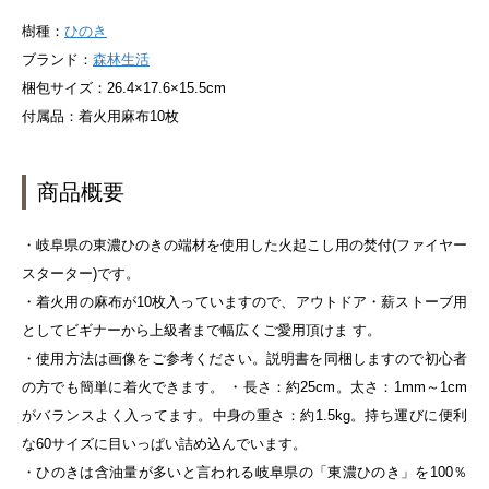
樹種：
ひのき
ブランド：
森林生活
梱包サイズ：26.4×17.6×15.5cm
付属品：着火用麻布10枚
商品概要
・岐阜県の東濃ひのきの端材を使用した火起こし用の焚付(ファイヤー
スターター)です。
・着火用の麻布が10枚入っていますので、アウトドア・薪ストーブ用
としてビギナーから上級者まで幅広くご愛用頂けま す。
・使用方法は画像をご参考ください。説明書を同梱しますので初心者
の方でも簡単に着火できます。 ・長さ：約25cm。太さ：1mm～1cm
がバランスよく入ってます。中身の重さ：約1.5kg。持ち運びに便利
な60サイズに目いっぱい詰め込んでいます。
・ひのきは含油量が多いと言われる岐阜県の「東濃ひのき」を100％