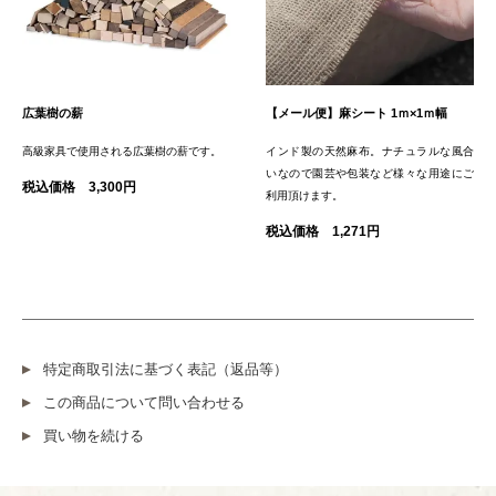
広葉樹の薪
【メール便】麻シート 1ｍ×1ｍ幅
高級家具で使用される広葉樹の薪です。
インド製の天然麻布。ナチュラルな風合
いなので園芸や包装など様々な用途にご
税込価格 3,300円
利用頂けます。
税込価格 1,271円
特定商取引法に基づく表記（返品等）
この商品について問い合わせる
買い物を続ける