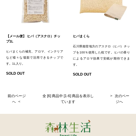
【メール便】 ヒバ（アスナロ）チッ
ヒバまくら
プ1L
石川県能登地方のアスナロ（ヒバ）チッ
ヒバまくらの補充、アロマ、インテリア
プを100％使用した枕です。ヒバの香り
など様々な場面で活用できるチップで
によるアロマ効果で安眠が期待できま
す。1L入り。
す。
SOLD OUT
SOLD OUT
前のページ
全 [6] 商品中 [1-6] 商品を表示し
次のペー
へ
ています
ジへ